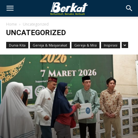
Home
Uncategorized
UNCATEGORIZED
Dunia Kita
Gereja & Masyarakat
Gereja & Misi
Inspirasi