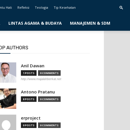
ntu Hati
Refleksi
Teologia
Tip Kesehatan
A
LINTAS AGAMA & BUDAYA
MANAJEMEN & SDM
OP AUTHORS
Anil Dawan
1 POSTS
0 COMMENTS
http://www.majalahberkat.net
Antono Pratanu
8 POSTS
0 COMMENTS
erproject
0 POSTS
0 COMMENTS