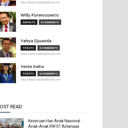
http://www.majalahberkat.net
Willy Purwosuwito
34 POSTS
0 COMMENTS
Yahya Djuanda
1 POSTS
0 COMMENTS
http://www.majalahberkat.net
Yenni Indra
1 POSTS
0 COMMENTS
http://www.majalahberkat.net
OST READ
Keseruan Hari Anak Nasional:
Anak-Anak RW 01 Airlangga