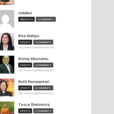
redaksi
303 POSTS
0 COMMENTS
Rita Wahyu
3 POSTS
0 COMMENTS
http://www.majalahberkat.net
Ronny Mustamu
2 POSTS
0 COMMENTS
http://www.majalahberkat.net
Ruth Nuswantari
2 POSTS
0 COMMENTS
http://www.majalahberkat.net
Tosca Shelomita
3 POSTS
0 COMMENTS