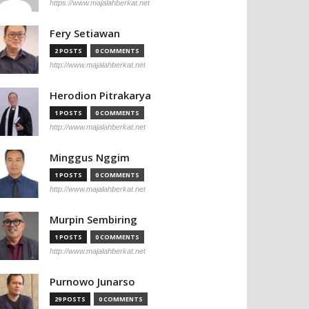
https://www.majalahberkat.net
Fery Setiawan
2 POSTS
0 COMMENTS
http://www.majalahberkat.net
Herodion Pitrakarya
1 POSTS
0 COMMENTS
http://www.majalahberkat.net
Minggus Nggim
1 POSTS
0 COMMENTS
http://www.majalahberkat.net
Murpin Sembiring
1 POSTS
0 COMMENTS
http://www.majalahberkat.net
Purnowo Junarso
29 POSTS
0 COMMENTS