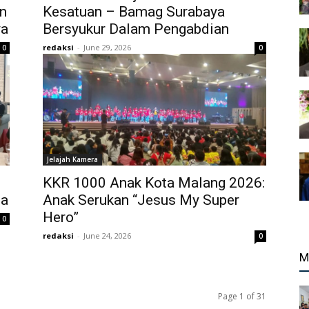
n
Kesatuan – Bamag Surabaya
ya
Bersyukur Dalam Pengabdian
redaksi
-
June 29, 2026
0
0
Jelajah Kamera
KKR 1000 Anak Kota Malang 2026:
ma
Anak Serukan “Jesus My Super
Hero”
0
redaksi
-
June 24, 2026
0
M
Page 1 of 31