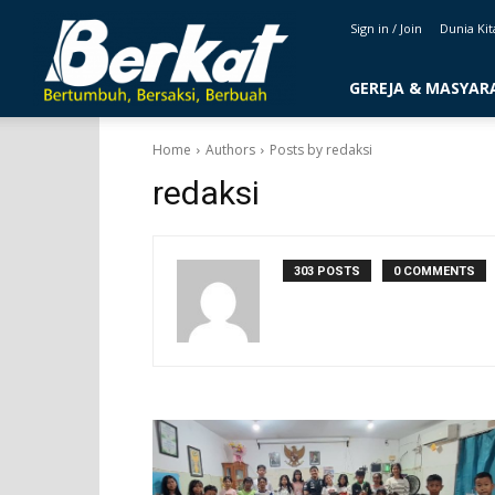
majalahberkat.net
Sign in / Join
Dunia Kit
GEREJA & MASYAR
Home
Authors
Posts by redaksi
redaksi
303 POSTS
0 COMMENTS