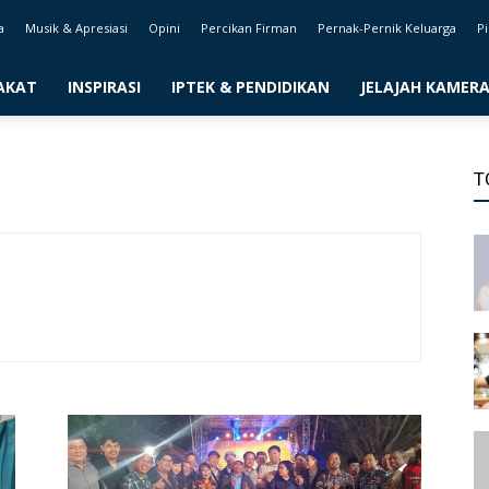
a
Musik & Apresiasi
Opini
Percikan Firman
Pernak-Pernik Keluarga
Pi
AKAT
INSPIRASI
IPTEK & PENDIDIKAN
JELAJAH KAMER
T