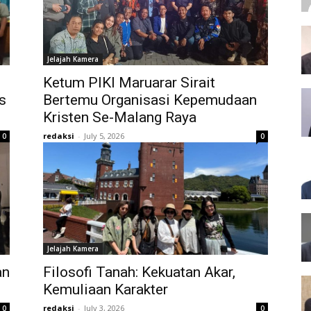
Jelajah Kamera
Ketum PIKI Maruarar Sirait
s
Bertemu Organisasi Kepemudaan
Kristen Se-Malang Raya
redaksi
-
July 5, 2026
0
0
Jelajah Kamera
an
Filosofi Tanah: Kekuatan Akar,
Kemuliaan Karakter
redaksi
-
July 3, 2026
0
0