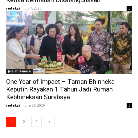
redaksi
-
July 1, 2026
0
Jelajah Kamera
One Year of Impact – Taman Bhinneka
Keputih Rayakan 1 Tahun Jadi Rumah
Kebhinekaan Surabaya
redaksi
-
June 29, 2026
0
1
2
3