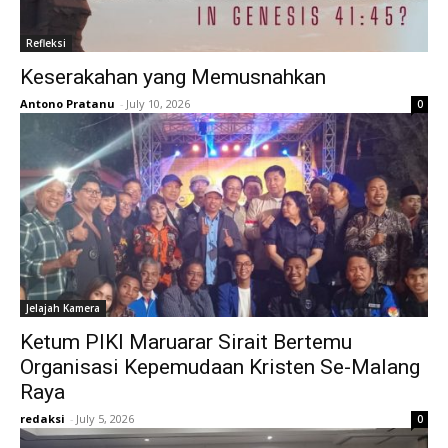
Refleksi
Keserakahan yang Memusnahkan
Antono Pratanu
-
July 10, 2026
0
Jelajah Kamera
Ketum PIKI Maruarar Sirait Bertemu
Organisasi Kepemudaan Kristen Se-Malang
Raya
redaksi
-
July 5, 2026
0