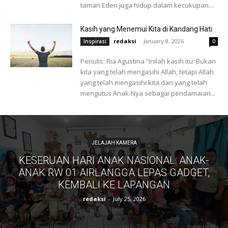
taman Eden juga hidup dalam kecukupan....
Kasih yang Menemui Kita di Kandang Hati
redaksi
-
January 8, 2026
Inspirasi
0
Penulis: Ria Agustina “Inilah kasih itu: Bukan
kita yang telah mengasihi Allah, tetapi Allah
yang telah mengasihi kita dan yang telah
mengutus Anak-Nya sebagai pendamaian...
JELAJAH KAMERA
KESERUAN HARI ANAK NASIONAL: ANAK-
ANAK RW 01 AIRLANGGA LEPAS GADGET,
KEMBALI KE LAPANGAN
redaksi
-
July 25, 2026