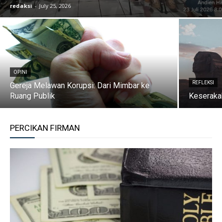
redaksi
-
July 25, 2026
OPINI
REFLEKSI
Gereja Melawan Korupsi: Dari Mimbar ke
Ruang Publik
Keseraka
PERCIKAN FIRMAN