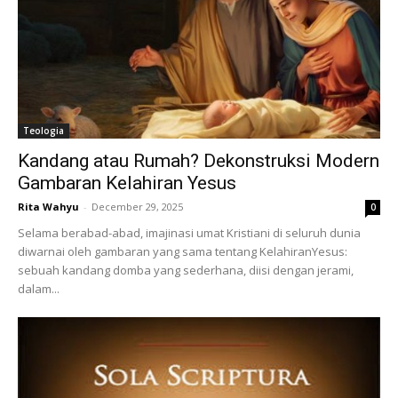
Teologia
Kandang atau Rumah? Dekonstruksi Modern
Gambaran Kelahiran Yesus
Rita Wahyu
-
December 29, 2025
0
Selama berabad-abad, imajinasi umat Kristiani di seluruh dunia
diwarnai oleh gambaran yang sama tentang KelahiranYesus:
sebuah kandang domba yang sederhana, diisi dengan jerami,
dalam...