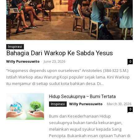
Inspirasi
Bahagia Dari Warkop Ke Sabda Yesus
Willy Purwosuwito
-
June 23, 2026
0
“Happiness depends upon ourseleves” Aristoteles (384-322 S.M.)
Istilah Warkop atau Warung Kopi populer sejak lama. Kini Warkop
itu menjamur di setiap sudut kota bahkan desa. Di...
Hidup Secukupnya – Bumi Tertata
Willy Purwosuwito
-
March 30, 2026
Inspirasi
0
Bumi dan Kesederhanaan Hidup
secukupnya bukan tanda kekurangan,
melainkan wujud syukur kepada Sang
Pencipta. Bukankah insan ciptaan Tuhan di