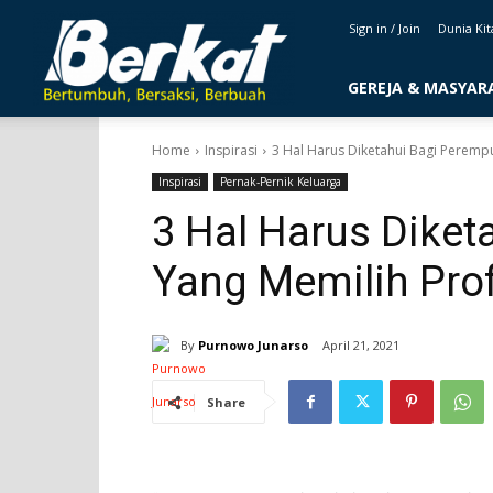
majalahberkat.net
Sign in / Join
Dunia Kit
GEREJA & MASYAR
Home
Inspirasi
3 Hal Harus Diketahui Bagi Perempu
Inspirasi
Pernak-Pernik Keluarga
3 Hal Harus Dike
Yang Memilih Prof
By
Purnowo Junarso
April 21, 2021
Share