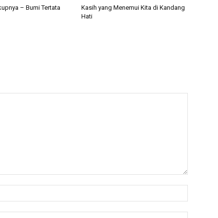
upnya – Bumi Tertata
Kasih yang Menemui Kita di Kandang
Hati
Name:*
Email:*