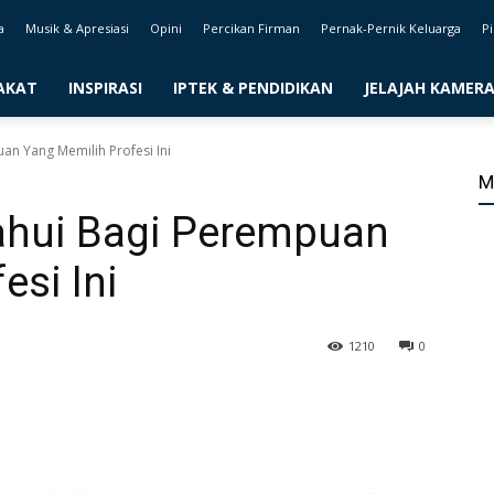
a
Musik & Apresiasi
Opini
Percikan Firman
Pernak-Pernik Keluarga
Pi
AKAT
INSPIRASI
IPTEK & PENDIDIKAN
JELAJAH KAMER
an Yang Memilih Profesi Ini
M
tahui Bagi Perempuan
esi Ini
1210
0