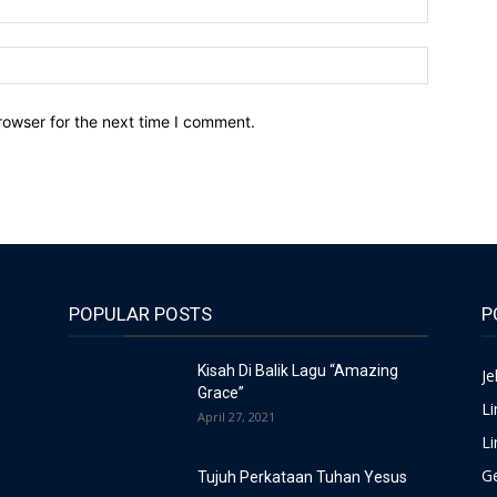
Website:
rowser for the next time I comment.
POPULAR POSTS
P
Kisah Di Balik Lagu “Amazing
Je
Grace”
L
April 27, 2021
L
G
Tujuh Perkataan Tuhan Yesus