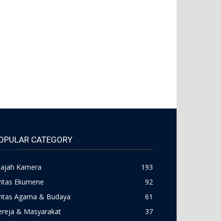
OPULAR CATEGORY
lajah Kamera
193
intas Ekumene
92
intas Agama & Budaya
61
ereja & Masyarakat
37