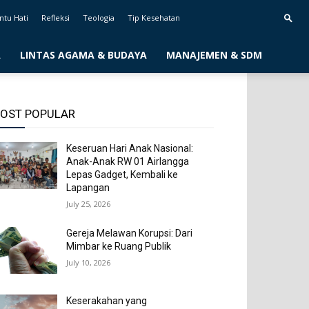
ntu Hati
Refleksi
Teologia
Tip Kesehatan
A
LINTAS AGAMA & BUDAYA
MANAJEMEN & SDM
OST POPULAR
Keseruan Hari Anak Nasional:
Anak-Anak RW 01 Airlangga
Lepas Gadget, Kembali ke
Lapangan
July 25, 2026
Gereja Melawan Korupsi: Dari
Mimbar ke Ruang Publik
July 10, 2026
Keserakahan yang