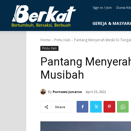
majalahberkat.net
Sign in / Join
Dunia Kit
GEREJA & MASYAR
Home
Pintu Hati
Pantang Menyerah Meski Di Tenga
Pintu Hati
Pantang Menyerah
Musibah
By
Purnowo Junarso
April 25, 2022
Share