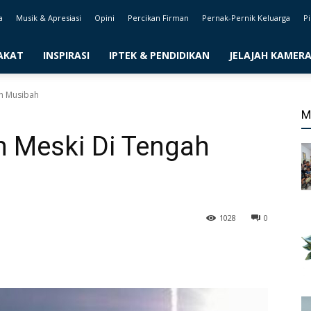
a
Musik & Apresiasi
Opini
Percikan Firman
Pernak-Pernik Keluarga
Pi
AKAT
INSPIRASI
IPTEK & PENDIDIKAN
JELAJAH KAMER
h Musibah
M
 Meski Di Tengah
1028
0