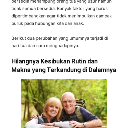
bersedia menampung orang tua yang uzur namun
tidak semua bersedia. Banyak faktor yang harus
dipertimbangkan agar tidak menimbulkan dampak
buruk pada hubungan kita dan anak.
Berikut dua perubahan yang umumnya terjadi di
hari tua dan cara menghadapinya.
Hilangnya Kesibukan Rutin dan
Makna yang Terkandung di Dalamnya