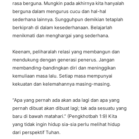
rasa berguna. Mungkin pada akhirnya kita hanyalah
berguna dalam mengurus cucu dan hal-hal
sederhana lainnya. Sungguhpun demikian tetaplah
berkiprah di dalam kesederhanaan. Belajarlah
menikmati dan menghargai yang sederhana.
Keenam, peliharalah relasi yang membangun dan
mendukung dengan generasi penerus. Jangan
membanding-bandingkan diri dan meninggikan
kemuliaan masa lalu. Setiap masa mempunyai
kekuatan dan kelemahannya masing-masing.
“Apa yang pernah ada akan ada lagi dan apa yang
pernah dibuat akan dibuat lagi; tak ada sesuatu yang
baru di bawah matahari.” (Pengkhotbah 1:9) Kita
yang tidak ingin hidup sia-sia perlu melihat hidup
dari perspektif Tuhan.