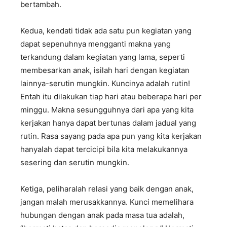
bertambah.
Kedua, kendati tidak ada satu pun kegiatan yang
dapat sepenuhnya mengganti makna yang
terkandung dalam kegiatan yang lama, seperti
membesarkan anak, isilah hari dengan kegiatan
lainnya-serutin mungkin. Kuncinya adalah rutin!
Entah itu dilakukan tiap hari atau beberapa hari per
minggu. Makna sesungguhnya dari apa yang kita
kerjakan hanya dapat bertunas dalam jadual yang
rutin. Rasa sayang pada apa pun yang kita kerjakan
hanyalah dapat tercicipi bila kita melakukannya
sesering dan serutin mungkin.
Ketiga, peliharalah relasi yang baik dengan anak,
jangan malah merusakkannya. Kunci memelihara
hubungan dengan anak pada masa tua adalah,