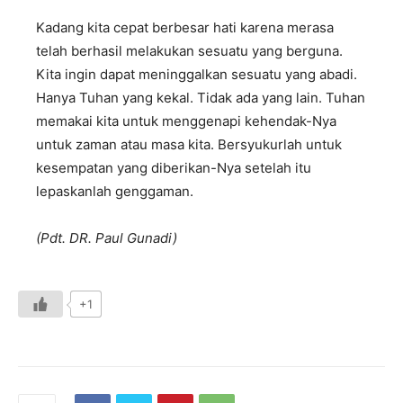
Kadang kita cepat berbesar hati karena merasa
telah berhasil melakukan sesuatu yang berguna.
Kita ingin dapat meninggalkan sesuatu yang abadi.
Hanya Tuhan yang kekal. Tidak ada yang lain. Tuhan
memakai kita untuk menggenapi kehendak-Nya
untuk zaman atau masa kita. Bersyukurlah untuk
kesempatan yang diberikan-Nya setelah itu
lepaskanlah genggaman.
(Pdt. DR. Paul Gunadi)
+1