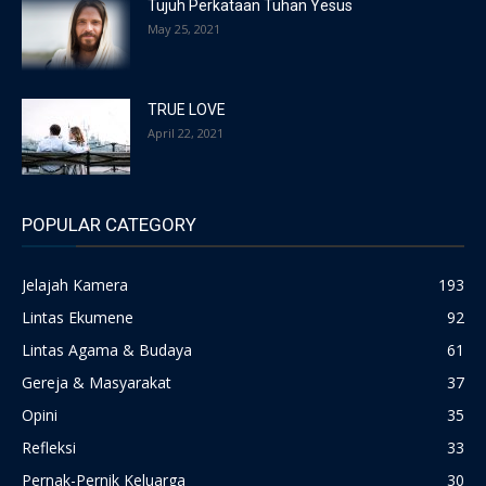
Tujuh Perkataan Tuhan Yesus
May 25, 2021
TRUE LOVE
April 22, 2021
POPULAR CATEGORY
Jelajah Kamera
193
Lintas Ekumene
92
Lintas Agama & Budaya
61
Gereja & Masyarakat
37
Opini
35
Refleksi
33
Pernak-Pernik Keluarga
30