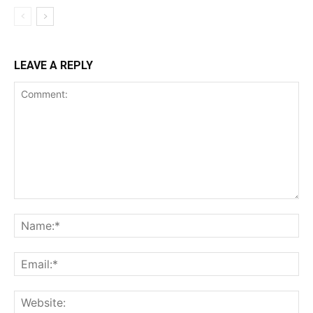
LEAVE A REPLY
Comment:
Na
Ema
Web