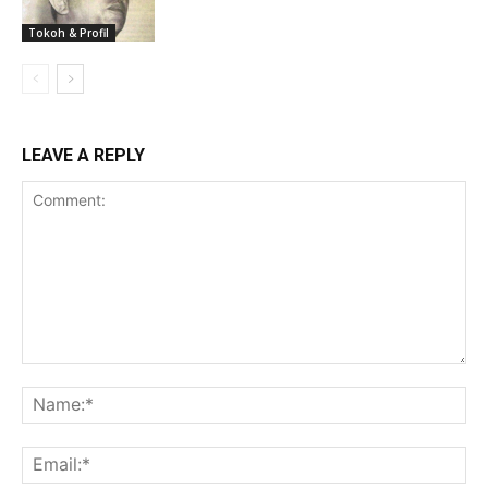
Tokoh & Profil
LEAVE A REPLY
Comment:
Na
Ema