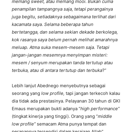
memang sweet, atau memang mooi. Bukan cuma
penampilan tampangnya saja, tetapi perangainya
juga begitu, setiadaknya sebagaimana terlihat dari
kacamata saya. Selama beberapa tahun
bertetangga, dan selama sekian dekade berkolega,
kok rasanya saya belum pernah melihat amarahnya
meluap. Atma suka mesem-mesem saja. Tetapi
jangan-jangan mesemnya menyimpan misteri:
mesem / senyum merupakan tand
a
tertutup atau
terbuka, atau di antara tertutup dan terbuka
?”
Lebih lanjut Abednego menyebutnya sebagai
seorang yang
low profile,
tapi jangan terkecoh kalau
dia tidak ada prestasinya. Pelayanan 30 tahun di GKI
Emaus merupakan bukti adanya “
high performance”
(tingkat kinerja yang tinggi). Orang yang “
middle
low profile”
semacam Atma punya tempat dan
peranannya tersendiri dalam kerajaan Allah”