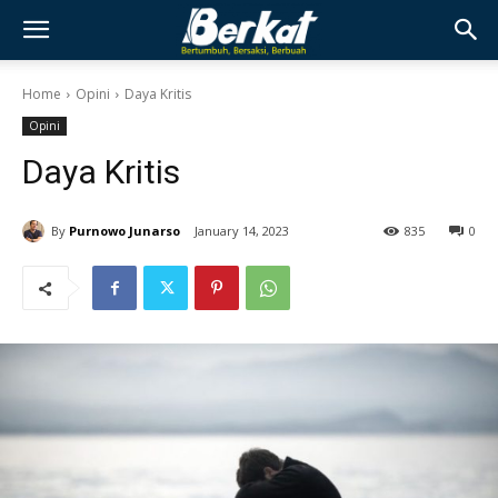
Home
Opini
Daya Kritis
Opini
Daya Kritis
By
Purnowo Junarso
January 14, 2023
835
0