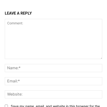
LEAVE A REPLY
Comment:
Na
Ema
Web
Save my name, email, and website in this browser for the