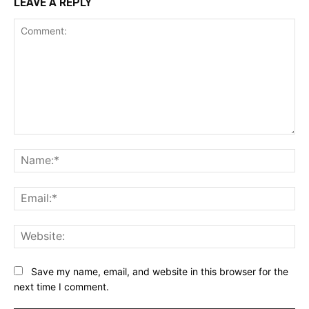
LEAVE A REPLY
Comment:
Na
Ema
Web
Save my name, email, and website in this browser for the
next time I comment.