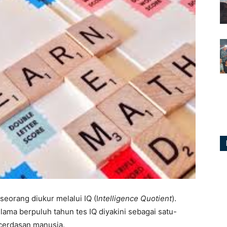
eorang diukur melalui IQ (I
ntelligence Quotient
).
lama berpuluh tahun tes IQ diyakini sebagai satu-
cerdasan manusia.