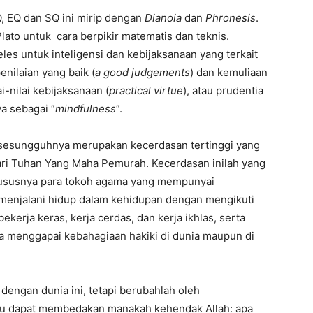
, EQ dan SQ ini mirip dengan
Dianoia
dan
Phronesis
.
lato untuk cara berpikir matematis dan teknis.
eles untuk inteligensi dan kebijaksanaan yang terkait
enilaian yang baik (
a good judgements
) dan kemuliaan
ai-nilai kebijaksanaan (
practical virtue
), atau prudentia
a sebagai “
mindfulness
“.
sesungguhnya merupakan kecerdasan tertinggi yang
dari Tuhan Yang Maha Pemurah. Kecerdasan inilah yang
khususnya para tokoh agama yang mempunyai
 menjalani hidup dalam kehidupan dengan mengikuti
kerja keras, kerja cerdas, dan kerja ikhlas, serta
a menggapai kebahagiaan hakiki di dunia maupun di
engan dunia ini, tetapi berubahlah oleh
u dapat membedakan manakah kehendak Allah: apa