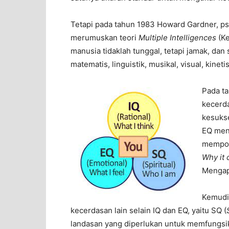
Tetapi pada tahun 1983 Howard Gardner, psi
merumuskan teori
Multiple Intelligences
(Ke
manusia tidaklah tunggal, tetapi jamak, dan
matematis, linguistik, musikal, visual, kineti
Pada t
kecerda
kesukse
EQ menj
mempop
Why it 
Mengapa
Kemudi
kecerdasan lain selain IQ dan EQ, yaitu SQ (
landasan yang diperlukan untuk memfungsik