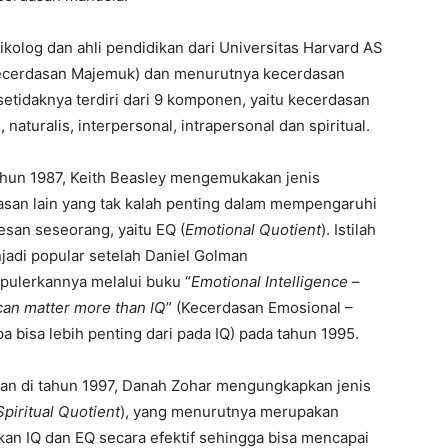
kolog dan ahli pendidikan dari Universitas Harvard AS
cerdasan Majemuk) dan menurutnya kecerdasan
 setidaknya terdiri dari 9 komponen, yaitu kecerdasan
s, naturalis, interpersonal, intrapersonal dan spiritual.
ahun 1987, Keith Beasley mengemukakan jenis
san lain yang tak kalah penting dalam mempengaruhi
san seseorang, yaitu EQ (
Emotional Quotient
). Istilah
adi popular setelah Daniel Golman
ulerkannya melalui buku “
Emotional Intelligence
–
can matter more than IQ
” (Kecerdasan Emosional –
 bisa lebih penting dari pada IQ) pada tahun 1995.
an di tahun 1997, Danah Zohar mengungkapkan jenis
Spiritual Quotient
), yang menurutnya merupakan
an IQ dan EQ secara efektif sehingga bisa mencapai