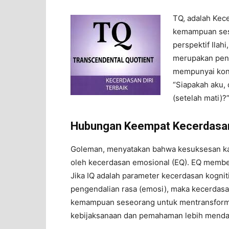
TQ, adalah Kece
kemampuan ses
perspektif Ilah
merupakan peng
mempunyai kons
“Siapakah aku, 
(setelah mati)?
Hubungan Keempat Kecerdasa
Goleman, menyatakan bahwa kesuksesan kar
oleh kecerdasan emosional (EQ). EQ member
Jika IQ adalah parameter kecerdasan kognit
pengendalian rasa (emosi), maka kecerdasan 
kemampuan seseorang untuk mentransforma
kebijaksanaan dan pemahaman lebih menda