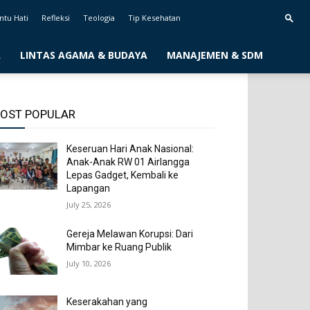
ntu Hati
Refleksi
Teologia
Tip Kesehatan
A
LINTAS AGAMA & BUDAYA
MANAJEMEN & SDM
OST POPULAR
Keseruan Hari Anak Nasional:
Anak-Anak RW 01 Airlangga
Lepas Gadget, Kembali ke
Lapangan
July 25, 2026
Gereja Melawan Korupsi: Dari
Mimbar ke Ruang Publik
July 10, 2026
Keserakahan yang