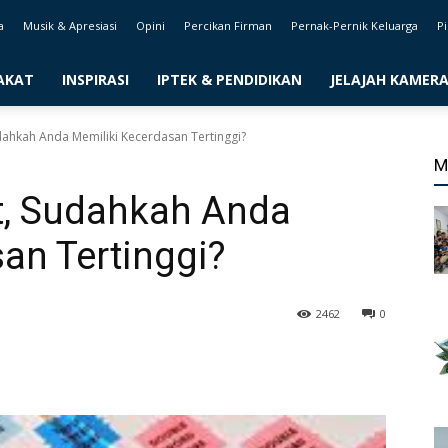
a
Musik & Apresiasi
Opini
Percikan Firman
Pernak-Pernik Keluarga
Pi
AKAT
INSPIRASI
IPTEK & PENDIDIKAN
JELAJAH KAMER
Sudahkah Anda Memiliki Kecerdasan Tertinggi?
M
nt, Sudahkah Anda
an Tertinggi?
2462
0