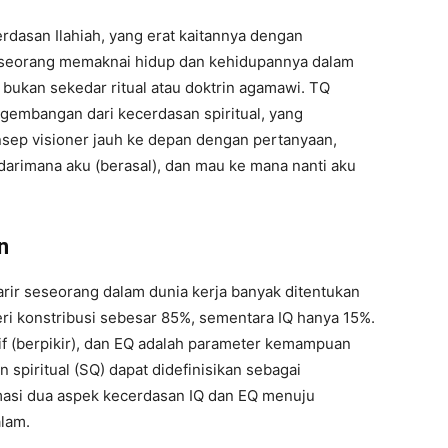
rdasan Ilahiah, yang erat kaitannya dengan
eorang memaknai hidup dan kehidupannya dalam
i, bukan sekedar ritual atau doktrin agamawi. TQ
embangan dari kecerdasan spiritual, yang
ep visioner jauh ke depan dengan pertanyaan,
darimana aku (berasal), dan mau ke mana nanti aku
”
n
ir seseorang dalam dunia kerja banyak ditentukan
i konstribusi sebesar 85%, sementara IQ hanya 15%.
if (berpikir), dan EQ adalah parameter kemampuan
spiritual (SQ) dapat didefinisikan sebagai
si dua aspek kecerdasan IQ dan EQ menuju
lam.