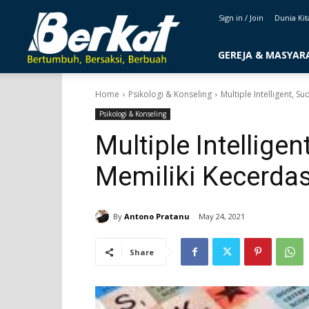
majalahberkat.net
Sign in / Join
Dunia Kit
GEREJA & MASYAR
Home
Psikologi & Konseling
Multiple Intelligent, 
Psikologi & Konseling
Multiple Intellige
Memiliki Kecerdas
By
Antono Pratanu
May 24, 2021
Share