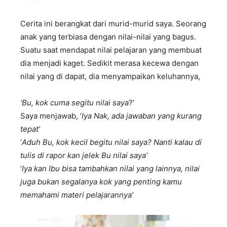
Cerita ini berangkat dari murid-murid saya. Seorang
anak yang terbiasa dengan nilai-nilai yang bagus.
Suatu saat mendapat nilai pelajaran yang membuat
dia menjadi kaget. Sedikit merasa kecewa dengan
nilai yang di dapat, dia menyampaikan keluhannya,
‘Bu, kok
c
uma
segitu
nilai
saya
?’
Saya menjawab, ‘
Iya
Nak, ada
jawaban yang kurang
tepat’
‘
A
duh
Bu, kok
kecil
begitu
nilai
saya? Nanti
kalau di
tulis di rapor
kan
jelek
Bu nilai
saya’
‘
I
ya
kan
Ibu bisa
tambahkan
nilai yang lainnya, nilai
juga
bukan
segalanya
kok yang penting
kamu
memahami
materi
pelajarannya’