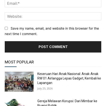
Ema
Web
Save my name, email, and website in this browser for the
next time I comment.
MOST POPULAR
Keseruan Hari Anak Nasional: Anak-Anak
RW 01 Airlangga Lepas Gadget, Kembali ke
Lapangan
July 25, 2026
Gereja Melawan Korupsi: Dari Mimbar ke
Ruang Publik