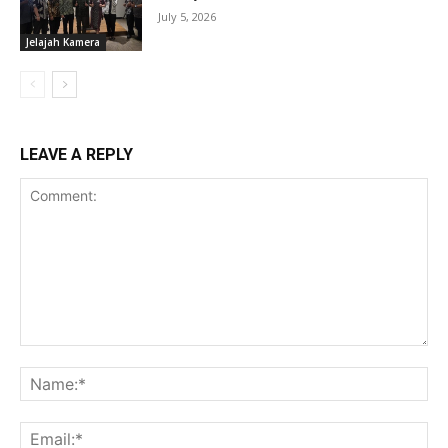
July 5, 2026
Jelajah Kamera
LEAVE A REPLY
Comment:
Na
Ema