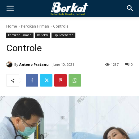
Home
Percikan Firman
Controle
Percikan Firman
Refleksi
Tip Kesehatan
Controle
By
Antono Pratanu
June 10, 2021
1287
0