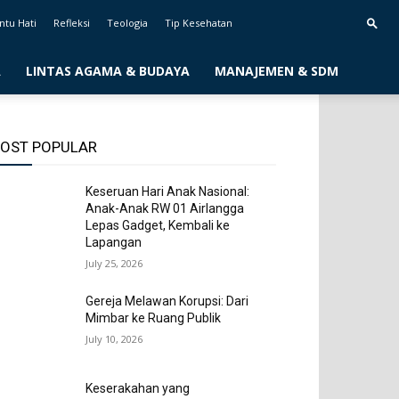
ntu Hati
Refleksi
Teologia
Tip Kesehatan
A
LINTAS AGAMA & BUDAYA
MANAJEMEN & SDM
OST POPULAR
Keseruan Hari Anak Nasional:
Anak-Anak RW 01 Airlangga
Lepas Gadget, Kembali ke
Lapangan
July 25, 2026
Gereja Melawan Korupsi: Dari
Mimbar ke Ruang Publik
July 10, 2026
Keserakahan yang