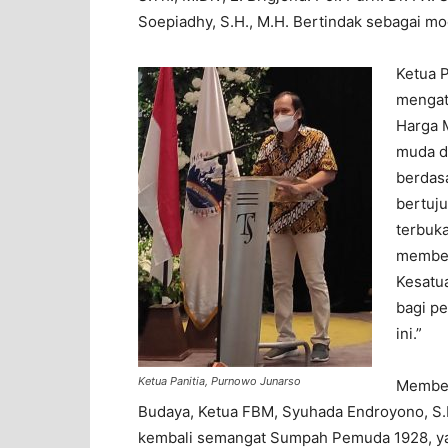
Soepiadhy, S.H., M.H. Bertindak sebagai mod
Ketua 
mengat
Harga M
muda d
berdasa
bertuj
terbuk
membed
Kesatua
bagi p
ini.”
Ketua Panitia, Purnowo Junarso
Member
Budaya, Ketua FBM, Syuhada Endroyono, S.H
kembali semangat Sumpah Pemuda 1928, yan