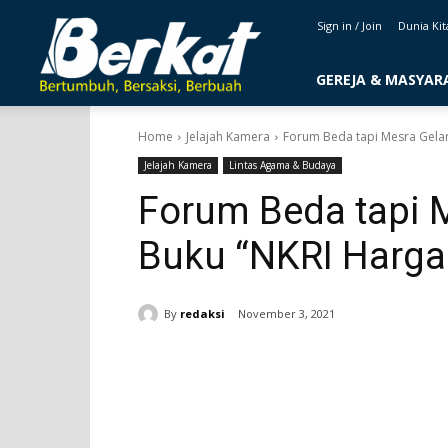
majalahberkat.net
Sign in / Join
Dunia Kit
GEREJA & MASYAR
Home
Jelajah Kamera
Forum Beda tapi Mesra Gelar
Jelajah Kamera
Lintas Agama & Budaya
Forum Beda tapi 
Buku “NKRI Harga
By
redaksi
November 3, 2021
Share