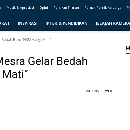
a
Musik & Apresiasi
Opini
Percikan Firman
Pernak-Pernik Keluarga
Pi
AKAT
INSPIRASI
IPTEK & PENDIDIKAN
JELAJAH KAMER
 Bedah Buku “NKRI Harga Mati”
M
Mesra Gelar Bedah
 Mati”
1385
0