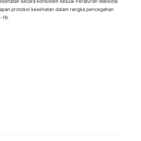
esehatan secara konsisten sesuai Peraturan Walikota
apan protokol kesehatan dalam rangka pencegahan
-19.