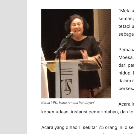
“Melalu
semang
tetapi 
sebagai
Pemapar
Moesa,
dari p
hidup. 
dalam 
berkes
Ketua YPK, Hana Amalia Vandayani
Acara i
kepemudaan, instansi pemerintahan, dan to
Acara yang dihadiri sekitar 75 orang ini d