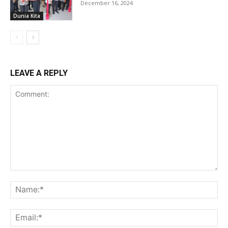
December 16, 2024
Dunia Kita
LEAVE A REPLY
Comment:
Na
Ema