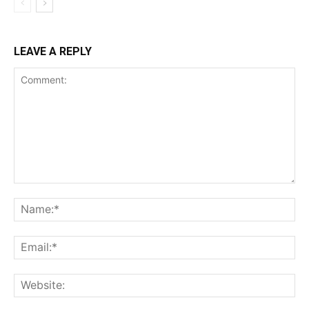
LEAVE A REPLY
Comment:
Na
Ema
Web