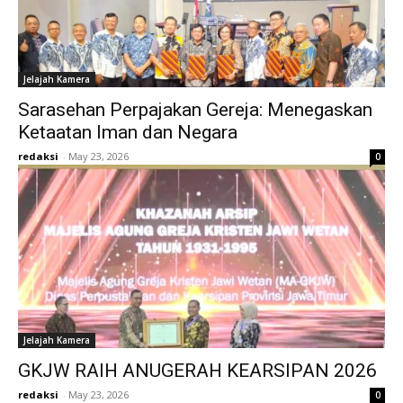
Jelajah Kamera
Sarasehan Perpajakan Gereja: Menegaskan
Ketaatan Iman dan Negara
redaksi
-
May 23, 2026
0
Jelajah Kamera
GKJW RAIH ANUGERAH KEARSIPAN 2026
redaksi
-
May 23, 2026
0