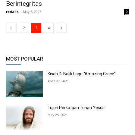
Berintegritas
redaksi
-
May 5, 2026
0
2
3
4
MOST POPULAR
Kisah Di Balik Lagu “Amazing Grace”
April 27, 2021
Tujuh Perkataan Tuhan Yesus
May 25, 2021